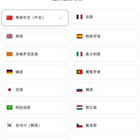
菜单
ZH
法语
法语
简体中文（中文）
简体中文（中文）
英语
英语
西班牙语
西班牙语
加泰罗尼亚语
加泰罗尼亚语
意大利语
意大利语
/
主页
联系人
联系人
德语
德语
葡萄牙语
葡萄牙语
日语
日语
俄语
俄语
阿拉伯语
阿拉伯语
荷兰语
荷兰语
한국어（韩语）
한국어（韩语）
捷克语
捷克语
Deb's Bistro