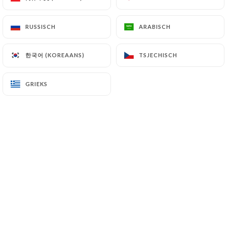
RUSSISCH
RUSSISCH
ARABISCH
ARABISCH
한국어 (KOREAANS)
한국어 (KOREAANS)
TSJECHISCH
TSJECHISCH
Deb's est une maison, un lieu plein
d'histoires. C'est un livre. une porte
GRIEKS
GRIEKS
ouverte dans laquelle on entre, goûte
et lit l'Inde.
La cuisine vous plonge dans la vie
quotidienne des gens que le chef a
rencontrés des différentes régions de
l'Inde. La philosophie est une cuisine
enrichie des émotions, du goût et de la
saveur de la nourriture qu'il a goûtée et
apprise de ses voyages à travers l'Inde.