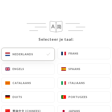
Deb's Bistro
Selecteer je taal:
Selecteer je taal:
FRANS
FRANS
NEDERLANDS
NEDERLANDS
642 REVIEW
RESTAURANT INDIEN
ENGELS
ENGELS
SPAANS
SPAANS
26 Rue Lortet
69007 Lyon France
CATALAANS
CATALAANS
ITALIAANS
ITALIAANS
DUITS
DUITS
PORTUGEES
PORTUGEES
Wie zijn wij?
简体中文 (CHINEES)
简体中文 (CHINEES)
JAPANS
JAPANS