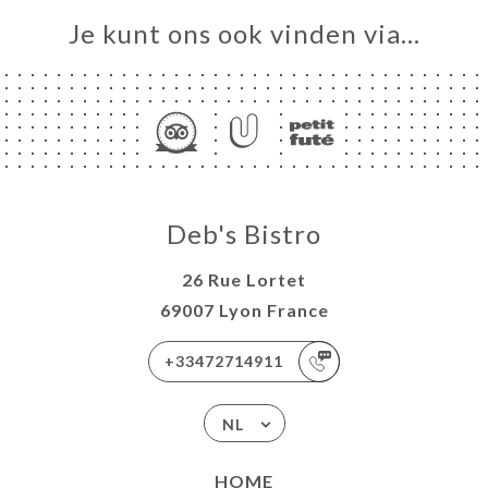
ERIJ
Je kunt ons ook vinden via…
IEW
NU
RS
CH DU
-END
TACT
Deb's Bistro
26 Rue Lortet
69007 Lyon France
+33472714911
NL
HOME