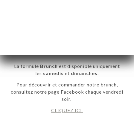
Brunch du Week-end
La formule
Brunch
est disponible uniquement
les
samedis
et
dimanches
.
Pour découvrir et commander notre brunch,
consultez notre page Facebook chaque vendredi
soir.
CLIQUEZ ICI
ME
VEREN
ELLEN