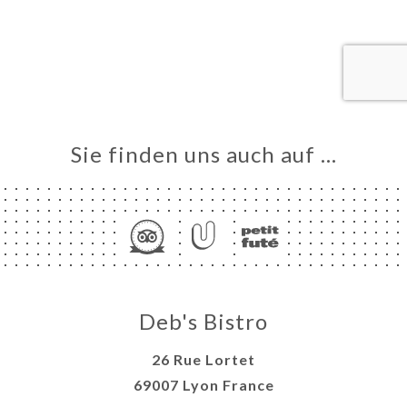
VIEREN
LLUNG
ERIE
RTUNG
NÜ
SSE
Sie finden uns auch auf …
CH DU
-END
TAKT
Deb's Bistro
26 Rue Lortet
69007 Lyon France