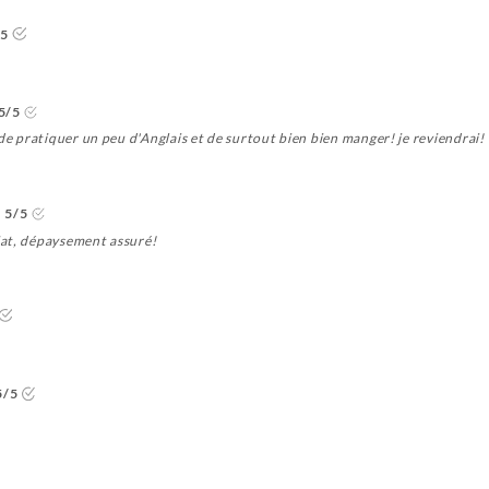
/5
5/5
 de pratiquer un peu d'Anglais et de surtout bien bien manger! je reviendrai!
5/5
iat, dépaysement assuré!
5/5