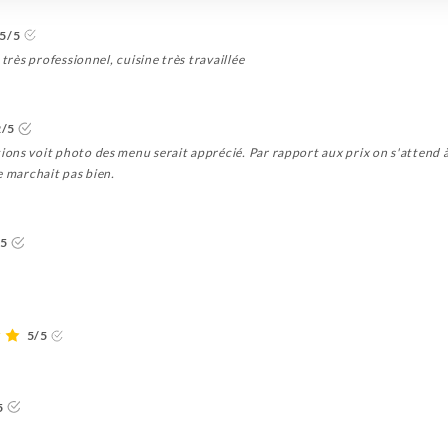
5/5
 très professionnel, cuisine très travaillée
2/5
ons voit photo des menu serait apprécié. Par rapport aux prix on s'attend à
e marchait pas bien.
/5
5/5
5