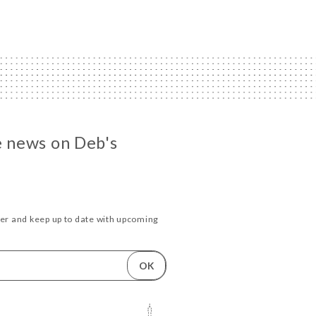
he news on Deb's
ter and keep up to date with upcoming
.
OK