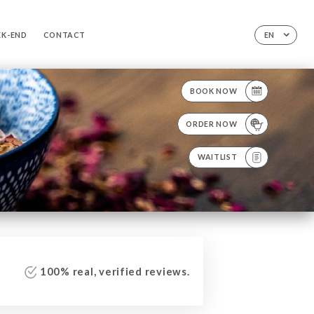
EK-END
CONTACT
EN
BOOK NOW
ORDER NOW
WAITLIST
100% real, verified reviews.